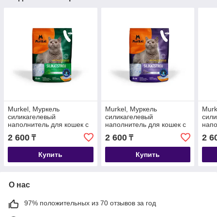
Murkel, Муркель
Murkel, Муркель
Murk
силикагелевый
силикагелевый
сили
наполнитель для кошек с
наполнитель для кошек с
напо
ароматом скошенной
ароматом лаванды, уп. 4л
аром
2 600
2 600
2 6
₸
₸
травы, уп. 4л (1,8кг)
(1,8кг)
(1,8к
Купить
Купить
О нас
97% положительных из 70 отзывов за год