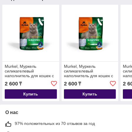
Murkel, Муркель
Murkel, Муркель
Murk
силикагелевый
силикагелевый
сили
наполнитель для кошек с
наполнитель для кошек с
напо
ароматом скошенной
ароматом яблока, уп. 4л
аром
2 600
2 600
2 6
₸
₸
травы, уп. 4л (1,8кг)
(1,8кг)
4л (1
Купить
Купить
О нас
97% положительных из 70 отзывов за год