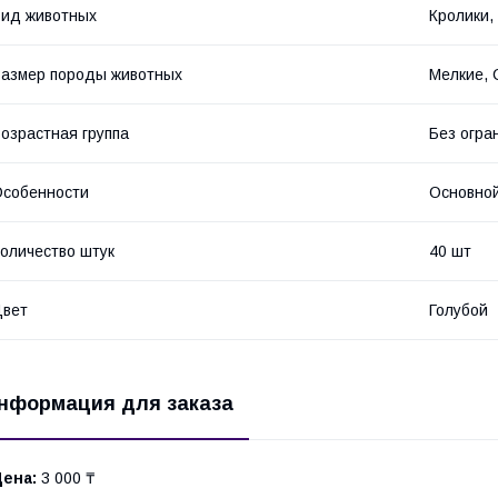
ид животных
Кролики,
азмер породы животных
Мелкие,
озрастная группа
Без огра
собенности
Основно
оличество штук
40 шт
Цвет
Голубой
нформация для заказа
Цена:
3 000 ₸