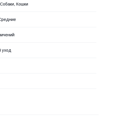
 Собаки, Кошки
 Средние
ничений
й уход