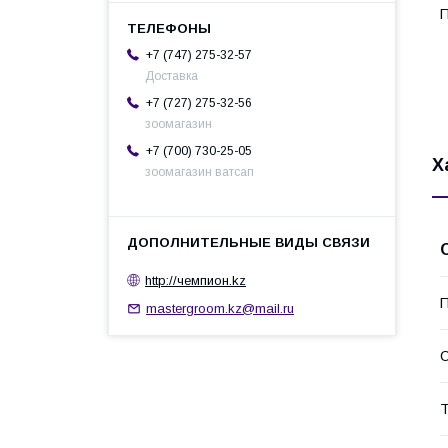
П
+7 (747) 275-32-57
Доставка
+7 (727) 275-32-56
зоомагазин
+7 (700) 730-25-05
Х
зоомагазин ватсап
http://чемпион.kz
П
mastergroom.kz@mail.ru
С
Т