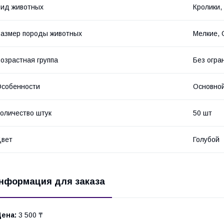
ид животных
Кролики,
азмер породы животных
Мелкие,
озрастная группа
Без огра
собенности
Основно
оличество штук
50 шт
Цвет
Голубой
нформация для заказа
Цена:
3 500 ₸