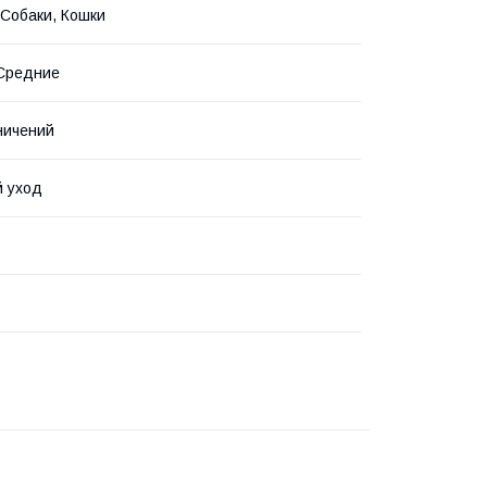
 Собаки, Кошки
 Средние
ничений
й уход