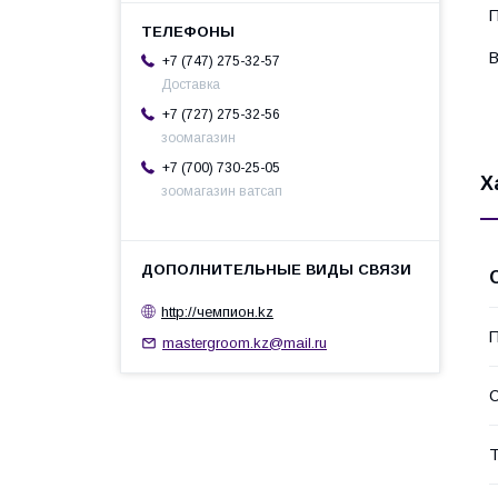
П
В
+7 (747) 275-32-57
Доставка
+7 (727) 275-32-56
зоомагазин
+7 (700) 730-25-05
Х
зоомагазин ватсап
http://чемпион.kz
П
mastergroom.kz@mail.ru
С
Т