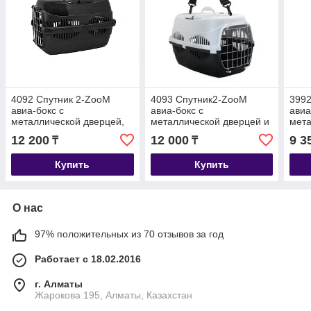
4092 Спутник 2-ZooM
4093 Спутник2-ZooM
3992
авиа-бокс с
авиа-бокс с
авиа
металлической дверцей,
металлической дверцей и
мета
33*49*32см, цвета по
плечевым ремнем,
29*4
12 200
12 000
9 3
₸
₸
наличию
33*49*32см, цвета по
нал
наличию
Купить
Купить
О нас
97% положительных из 70 отзывов за год
Работает с 18.02.2016
г. Алматы
Жарокова 195, Алматы, Казахстан