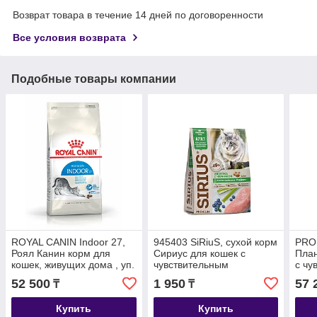
Возврат товара в течение 14 дней по договоренности
Все условия возврата
Подобные товары компании
ROYAL CANIN Indoor 27,
945403 SiRiuS, сухой корм
PRO
Роял Канин корм для
Сириус для кошек с
План
кошек, живущих дома , уп.
чувствительным
с чу
10кг
пищеварением, индейка и
пище
52 500
1 950
57 
₸
₸
черника, уп.400гр.
Купить
Купить