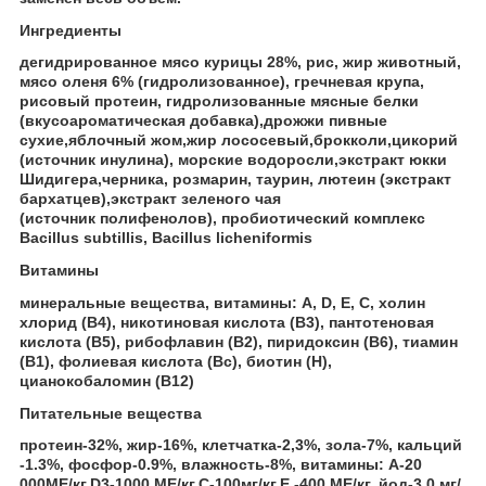
Ингредиенты
дегидрированное мясо курицы 28%, рис, жир животный,
мясо оленя 6% (гидролизованное), гречневая крупа,
рисовый протеин, гидролизованные мясные белки
(вкусоароматическая добавка),дрожжи пивные
сухие,яблочный жом,жир лососевый,брокколи,цикорий
(источник инулина), морские водоросли,экстракт юкки
Шидигера,черника, розмарин, таурин, лютеин (экстракт
бархатцев),экстракт зеленого чая
(источник полифенолов), пробиотический комплекс
Bacillus subtillis, Bacillus licheniformis
Витамины
минеральные вещества, витамины: А, D, Е, С, холин
хлорид (В4), никотиновая кислота (В3), пантотеновая
кислота (В5), рибофлавин (В2), пиридоксин (В6), тиамин
(В1), фолиевая кислота (Вc), биотин (Н),
цианокобаломин (В12)
Питательные вещества
протеин-32%, жир-16%, клетчатка-2,3%, зола-7%, кальций
-1.3%, фосфор-0.9%, влажность-8%, витамины: А-20
000МЕ/кг,D3-1000 МЕ/кг,С-100мг/кг,Е -400 МЕ/кг.,йод-3,0 мг/