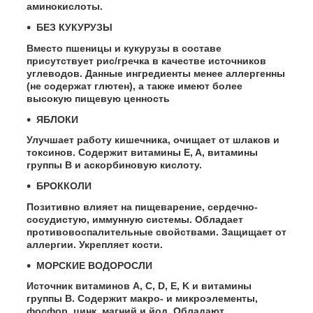
аминокислоты.
БЕЗ КУКУРУЗЫ
Вместо пшеницы и кукурузы в составе
присутствует рис/гречка в качестве источников
углеводов. Данные ингредиенты менее аллергенны
(не содержат глютен), а также имеют более
высокую пищевую ценность
ЯБЛОКИ
Улучшает работу кишечника, очищает от шлаков и
токсинов. Содержит витамины E, A, витамины
группы B и аскорбиновую кислоту.
БРОККОЛИ
Позитивно влияет на пищеварение, сердечно-
сосудистую, иммунную системы. Обладает
противовоспалительные свойствами. Защищает от
аллергии. Укрепляет кости.
МОРСКИЕ ВОДОРОСЛИ
Источник витаминов А, С, D, E, K и витамины
группы B. Содержит макро- и микроэлементы,
фосфор, цинк, магний и йод. Обладают