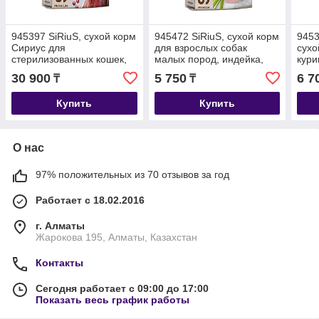
945397 SiRiuS, сухой корм
945472 SiRiuS, сухой корм
9453
Сириус для
для взрослых собак
сухо
стерилизованных кошек,
малых пород, индейка,
кури
утка и клюква, уп.10кг.
уп.2кг.
30 900
5 750
6 7
₸
₸
Купить
Купить
О нас
97% положительных из 70 отзывов за год
Работает с 18.02.2016
г. Алматы
Жарокова 195, Алматы, Казахстан
Контакты
Сегодня работает с 09:00 до 17:00
Показать весь график работы