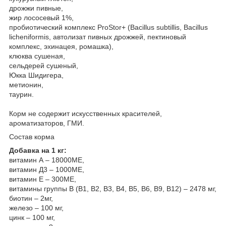
дрожжи пивные,
жир лососевый 1%,
пробиотический комплекс ProStor+ (Bacillus subtillis, Bacillus
licheniformis, автолизат пивных дрожжей, пектиновый
комплекс, эхинацея, ромашка),
клюква сушеная,
сельдерей сушеный,
Юкка Шидигера,
метионин,
таурин.
Корм не содержит искусственных красителей,
ароматизаторов, ГМИ.
Состав корма
Добавка на 1 кг:
витамин А – 18000МЕ,
витамин Д3 – 1000МЕ,
витамин Е – 300МЕ,
витамины группы В (В1, В2, В3, В4, В5, В6, В9, В12) – 2478 мг,
биотин – 2мг,
железо – 100 мг,
цинк – 100 мг,