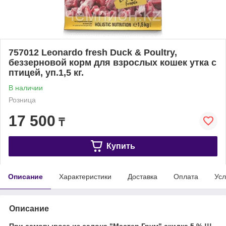
757012 Leonardo fresh Duck & Poultry,
беззерновой корм для взрослых кошек утка с
птицей, уп.1,5 кг.
В наличии
Розница
17 500
₸
Купить
Описание
Характеристики
Доставка
Оплата
Усл
Описание
При самовывозе из салона "Мастер Грум" скидка 5 % !!!