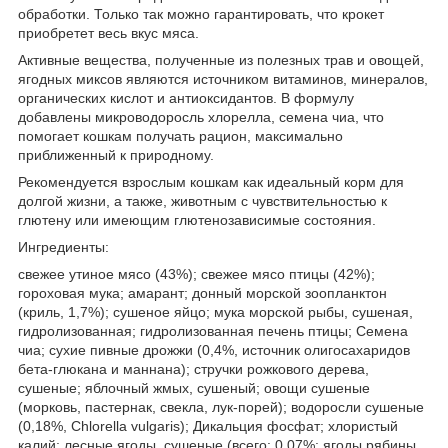
обработки. Только так можно гарантировать, что крокет
приобретет весь вкус мяса.
Активные вещества, полученные из полезных трав и овощей,
ягодных миксов являются источником витаминов, минералов,
органических кислот и антиоксидантов. В формулу
добавлены микроводоросль хлорелла, семена чиа, что
помогает кошкам получать рацион, максимально
приближенный к природному.
Рекомендуется взрослым кошкам как идеальный корм для
долгой жизни, а также, животным с чувствительностью к
глютену или имеющим глютенозависимые состояния.
Ингредиенты:
свежее утиное мясо (43%); свежее мясо птицы (42%);
гороховая мука; амарант; донный морской зоопланктон
(криль, 1,7%); сушеное яйцо; мука морской рыбы, сушеная,
гидролизованная; гидролизованная печень птицы; Семена
чиа; сухие пивные дрожжи (0,4%, источник олигосахаридов
бета-глюкана и маннана); стручки рожкового дерева,
сушеные; яблочный жмых, сушеный; овощи сушеные
(морковь, пастернак, свекла, лук-порей); водоросли сушеные
(0,18%, Chlorella vulgaris); Дикальция фосфат; хлористый
калий; лесные ягоды, сушеные (всего: 0,07%; ягоды рябины,