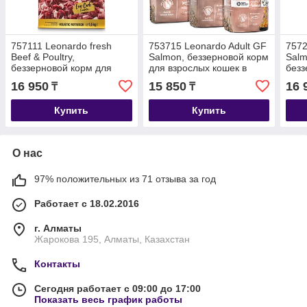
757111 Leonardo fresh
753715 Leonardo Adult GF
7572
Beef & Poultry,
Salmon, беззерновой корм
Salm
беззерновой корм для
для взрослых кошек в
безз
взрослых кошек, говядина
возрасте с лососем, уп.1,8
взро
16 950
15 850
16 
₸
₸
с птицей, уп.1,5 кг.
кг.
птице
Купить
Купить
О нас
97% положительных из 71 отзыва за год
Работает с 18.02.2016
г. Алматы
Жарокова 195, Алматы, Казахстан
Контакты
Сегодня работает с 09:00 до 17:00
Показать весь график работы