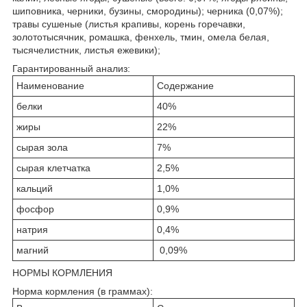
шиповника, черники, бузины, смородины); черника (0,07%);
травы сушеные (листья крапивы, корень горечавки,
золототысячник, ромашка, фенхель, тмин, омела белая,
тысячелистник, листья ежевики);
Гарантированный анализ:
Наименование
Содержание
белки
40%
жиры
22%
сырая зола
7%
сырая клетчатка
2,5%
кальций
1,0%
фосфор
0,9%
натрия
0,4%
магний
0,09%
НОРМЫ КОРМЛЕНИЯ
Норма кормления (в граммах):