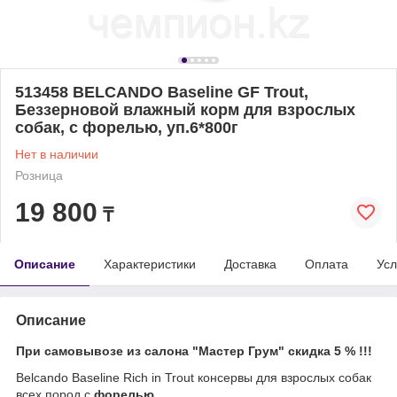
513458 BELCANDO Baseline GF Trout,
Беззерновой влажный корм для взрослых
собак, с форелью, уп.6*800г
Нет в наличии
Розница
19 800
₸
Описание
Характеристики
Доставка
Оплата
Усл
Описание
При самовывозе из салона "Мастер Грум" скидка 5 % !!!
Belcando Baseline Rich in Trout консервы для взрослых собак
всех пород с
форелью