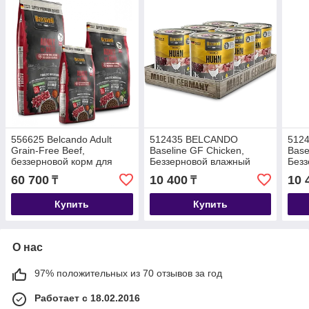
556625 Belcando Adult
512435 BELCANDO
512
Grain-Free Beef,
Baseline GF Chicken,
Base
беззерновой корм для
Беззерновой влажный
Безз
взрослых собак с
корм для взрослых собак,
корм
60 700
10 400
10 
₸
₸
говядиной, уп.12,5 кг
с курицей, уп.6*400г
с фо
Купить
Купить
О нас
97% положительных из 70 отзывов за год
Работает с 18.02.2016