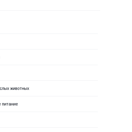
я
слых животных
 питание