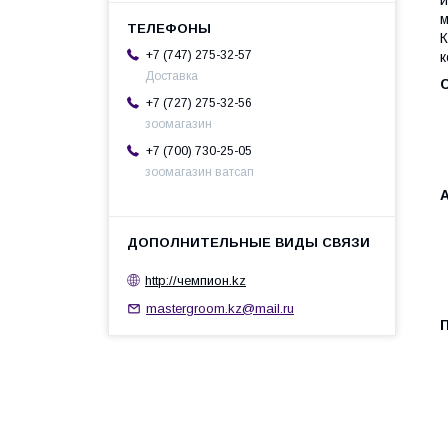
и
м
К
+7 (747) 275-32-57
к
Доставка
+7 (727) 275-32-56
зоомагазин
+7 (700) 730-25-05
зоомагазин ватсап
А
http://чемпион.kz
mastergroom.kz@mail.ru