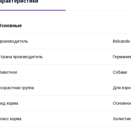
арактеристики
Основные
роизводитель
Belcando
трана производитель
Германи
Животное
Собаки
озрастная группа
Для взро
ид корма
Основное
ласс корма
Холистик