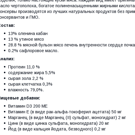
зделия, только настоящие куски мяса. Каждый вид имеет оригина
асло чертополоха, богатое полиненасыщенными жирными кислота
онсервы производятся из лучших натуральных продуктов без прим
онсервантов и ГМО.
Состав:
13% оленина кабан
13 % утиное мясо
28.8 % мясной бульон мясо печень внутренности сердце почк
0.2% сафлоровое масло.
нализ:
Протеин 11,0 %
содержание жира 5,5%
сырая зола 2,2 %
сырая клетчатка 0,3%
влажность 79,0%.
Пищевые добавки:
Витамин D3 200 МЕ
Витамин Е (в виде рак-альфа-токоферил ацетата) 50 мг
Марганец (в виде Марганец (II) сульфат, моногидрат) 2 мг
Цинк (в виде цинка сульфата, моногидрата) 20 мг
Йод (в виде кальция йодата, безводного) 0,2 мг