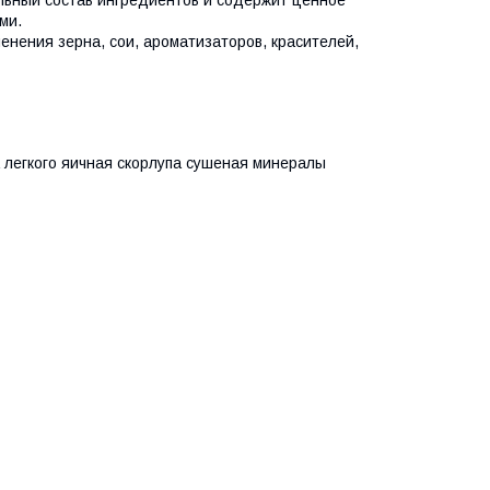
льный состав ингредиентов и содержит ценное
ми.
енения зерна, сои, ароматизаторов, красителей,
а легкого яичная скорлупа сушеная минералы