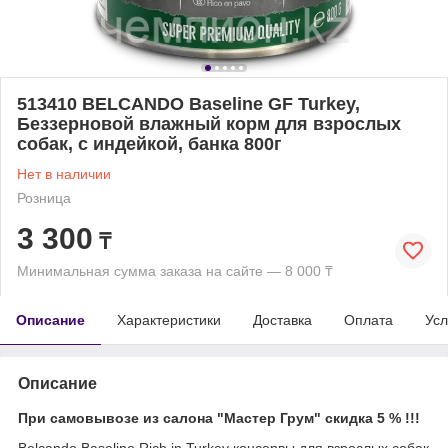
513410 BELCANDO Baseline GF Turkey,
Беззерновой влажный корм для взрослых
собак, с индейкой, банка 800г
Нет в наличии
Розница
3 300
₸
Минимальная сумма заказа на сайте — 8 000 ₸
Описание
Характеристики
Доставка
Оплата
Усл
Описание
При самовывозе из салона "Мастер Грум" скидка 5 % !!!
Belcando Baseline Rich in Turkey консервы для взрослых собак