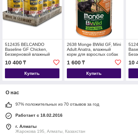
512435 BELCANDO
2638 Monge BWild GF, Mini
512
Baseline GF Chicken,
Adult Anatra, влажный
Base
Беззерновой влажный
корм для взрослых собак
Безз
корм для взрослых собак,
мелких пород с уткой,
корм
10 400
1 600
10 
₸
₸
с курицей, уп.6*400г
банка 400гр.
с фо
Купить
Купить
О нас
97% положительных из 70 отзывов за год
Работает с 18.02.2016
г. Алматы
Жарокова 195, Алматы, Казахстан