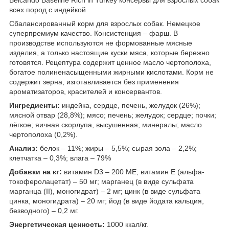
всех пород с индейкой
Сбалансированный корм для взрослых собак. Немецкое
суперпремиум качество. Консистенция – фарш. В
производстве используются не формованные мясные
изделия, а только настоящие куски мяса, которые бережно
готовятся. Рецептура содержит ценное масло чертополоха,
богатое полиненасыщенными жирными кислотами. Корм не
содержит зерна, изготавливается без применения
ароматизаторов, красителей и консервантов.
Ингредиенты:
индейка, сердце, печень, желудок (26%);
мясной отвар (28,8%); мясо; печень; желудок; сердце; почки;
лёгкое; яичная скорлупа, высушенная; минералы; масло
чертополоха (0,2%).
Анализ:
белок – 11%; жиры – 5,5%; сырая зола – 2,2%;
клетчатка – 0,3%; влага – 79%
Добавки на кг:
витамин D3 – 200 МЕ; витамин E (альфа-
токоферолацетат) – 50 мг; марганец (в виде сульфата
марганца (II), моногидрат) – 2 мг; цинк (в виде сульфата
цинка, моногидрата) – 20 мг; йод (в виде йодата кальция,
безводного) – 0,2 мг.
Энергетическая ценность:
1000 ккал/кг.