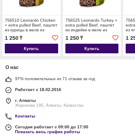
756510 Leonardo Chicken
756525 Leonardo Turkey +
7565
+ extra pulled Beef, паштет
extra pulled Beef, паштет
extr
из курицы в желе из
из индейки в желе из
из я
бульона для взрослых
бульона для взрослых
буль
1 250
1 250
1 2
₸
₸
кошек, 70 гр
кошек, 70 гр
коше
Купить
Купить
О нас
97% положительных из 71 отзыва за год
Работает с 18.02.2016
г. Алматы
Жарокова 195, Алматы, Казахстан
Контакты
Сегодня работает с 09:00 до 17:00
Показать весь график работы