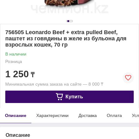
756505 Leonardo Beef + extra pulled Beef,
паштет из говядины в желе из бульона для
взрослых кошек, 70 гр
В наличии
Розница
1 250
₸
Минимальная сумма заказа на сайте — 8 000 ₸
Купить
Описание
Характеристики
Доставка
Оплата
Усл
Описание