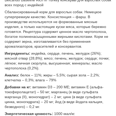
всех пород с индейкой
Сбалансированный корм для взрослых собак. Немецкое
суперпремиум качество. Консистенция – фарш. В
производстве используются не формованные мясные
изделия, а только настоящие куски мяса, которые бережно
готовятся. Рецептура содержит ценное масло чертополоха,
богатое полиненасыщенными жирными кислотами. Корм не
содержит зерна, изготавливается без применения
ароматизаторов, красителей и консервантов.
Ингредиенты:
индейка, сердце, печень, желудок (26%);
мясной отвар (28,8%); мясо; печень; желудок; сердце; почки;
лёгкое; яичная скорлупа, высушенная; минералы; масло
чертополоха (0,2%).
Анализ:
белок – 11%; жиры – 5,5%; сырая зола – 2,2%;
клетчатка – 0,3%; влага – 79%
Добавки на кг:
витамин D3 – 200 МЕ; витамин E (альфа-
токоферолацетат) – 50 мг; марганец (в виде сульфата
марганца (II), моногидрат) – 2 мг; цинк (в виде сульфата
цинка, моногидрата) – 20 мг; йод (в виде йодата кальция,
безводного) – 0,2 мг.
Энергетическая ценность:
1000 ккал/кг.