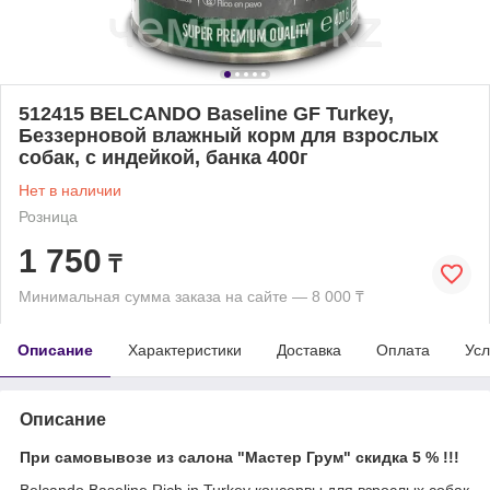
512415 BELCANDO Baseline GF Turkey,
Беззерновой влажный корм для взрослых
собак, с индейкой, банка 400г
Нет в наличии
Розница
1 750
₸
Минимальная сумма заказа на сайте — 8 000 ₸
Описание
Характеристики
Доставка
Оплата
Усл
Описание
При самовывозе из салона "Мастер Грум" скидка 5 % !!!
Belcando Baseline Rich in Turkey консервы для взрослых собак