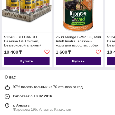
512435 BELCANDO
2638 Monge BWild GF, Mini
512
Baseline GF Chicken,
Adult Anatra, влажный
Base
Беззерновой влажный
корм для взрослых собак
Безз
корм для взрослых собак,
мелких пород с уткой,
корм
10 400
1 600
10 
₸
₸
с курицей, уп.6*400г
банка 400гр.
с фо
Купить
Купить
О нас
97% положительных из 70 отзывов за год
Работает с 18.02.2016
г. Алматы
Жарокова 195, Алматы, Казахстан