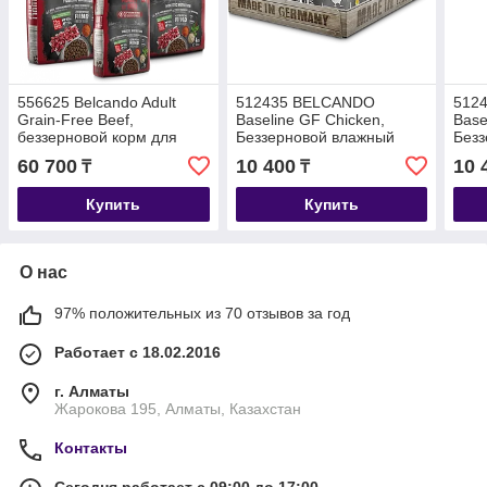
556625 Belcando Adult
512435 BELCANDO
512
Grain-Free Beef,
Baseline GF Chicken,
Base
беззерновой корм для
Беззерновой влажный
Безз
взрослых собак с
корм для взрослых собак,
корм
60 700
10 400
10 
₸
₸
говядиной, уп.12,5 кг
с курицей, уп.6*400г
с фо
Купить
Купить
О нас
97% положительных из 70 отзывов за год
Работает с 18.02.2016
г. Алматы
Жарокова 195, Алматы, Казахстан
Контакты