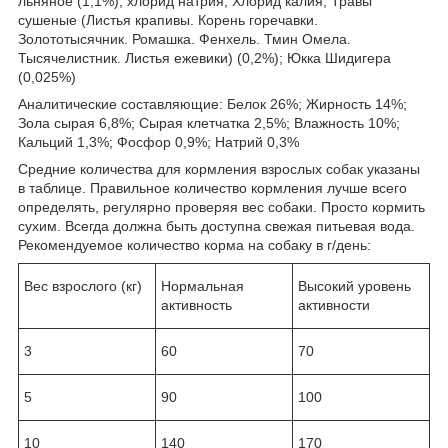
льняное (1,1%); хлорид натрия; Хлорид калия; Травы
сушеные (Листья крапивы. Корень горечавки.
Золототысячник. Ромашка. Фенхель. Тмин Омела.
Тысячелистник. Листья ежевики) (0,2%); Юкка Шидигера
(0,025%)
Аналитические составляющие: Белок 26%; Жирность 14%;
Зола сырая 6,8%; Сырая клетчатка 2,5%; Влажность 10%;
Кальций 1,3%; Фосфор 0,9%; Натрий 0,3%
Средние количества для кормления взрослых собак указаны
в таблице. Правильное количество кормления лучше всего
определять, регулярно проверяя вес собаки. Просто кормить
сухим. Всегда должна быть доступна свежая питьевая вода.
Рекомендуемое количество корма на собаку в г/день:
Вес взрослого (кг)
Нормальная
Высокий уровень
активность
активности
3
60
70
5
90
100
10
140
170