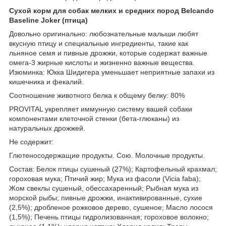
Сухой корм для собак мелких и средних пород Belcando
Baseline Joker (птица)
Довольно оригинально: любознательные малыши любят
вкусную птицу и специальные ингредиенты, такие как
льняное семя и пивные дрожжи, которые содержат важные
омега-3 жирные кислоты и жизненно важные вещества.
Изюминка: Юкка Шидигера уменьшает неприятные запахи из
кишечника и фекалий.
Соотношение животного белка к общему белку: 80%
PROVITAL укрепляет иммунную систему вашей собаки
компонентами клеточной стенки (бета-глюканы) из
натуральных дрожжей.
Не содержит:
Глютеносодержащие продукты. Сою. Молочные продукты.
Состав: Белок птицы сушеный (27%); Картофельный крахмал;
гороховая мука; Птичий жир; Мука из фасоли (Vicia faba);
Жом свеклы сушеный, обессахаренный; Рыбная мука из
морской рыбы; пивные дрожжи, инактивированные, сухие
(2,5%); дробленое рожковое дерево, сушеное; Масло лосося
(1,5%); Печень птицы гидролизованная; гороховое волокно;