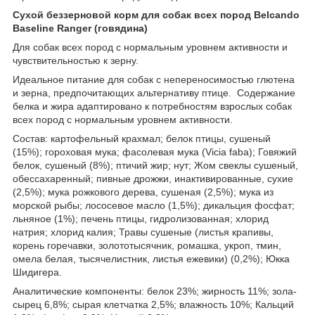
Сухой беззерновой корм для собак всех пород Belcando
Baseline Ranger (говядина)
Для собак всех пород с нормальным уровнем активности и
чувствительностью к зерну.
Идеальное питание для собак с непереносимостью глютена
и зерна, предпочитающих альтернативу птице. Содержание
белка и жира адаптировано к потребностям взрослых собак
всех пород с нормальным уровнем активности.
Состав: картофельный крахмал; белок птицы, сушеный
(15%); гороховая мука; фасолевая мука (Vicia faba); Говяжий
белок, сушеный (8%); птичий жир; нут; Жом свеклы сушеный,
обессахаренный; пивные дрожжи, инактивированные, сухие
(2,5%); мука рожкового дерева, сушеная (2,5%); мука из
морской рыбы; лососевое масло (1,5%); дикальция фосфат;
льняное (1%); печень птицы, гидролизованная; хлорид
натрия; хлорид калия; Травы сушеные (листья крапивы,
корень горечавки, золототысячник, ромашка, укроп, тмин,
омела белая, тысячелистник, листья ежевики) (0,2%); Юкка
Шидигера.
Аналитические компоненты: белок 23%; жирность 11%; зола-
сырец 6,8%; сырая клетчатка 2,5%; влажность 10%; Кальций