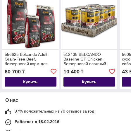
556625 Belcando Adult
512435 BELCANDO
5605
Grain-Free Beef,
Baseline GF Chicken,
сухо
беззерновой корм для
Беззерновой влажный
соба
взрослых собак с
корм для взрослых собак,
скло
60 700
10 400
43 
₸
₸
говядиной, уп.12,5 кг
с курицей, уп.6*400г
уп.12
Купить
Купить
О нас
97% положительных из 70 отзывов за год
Работает с 18.02.2016