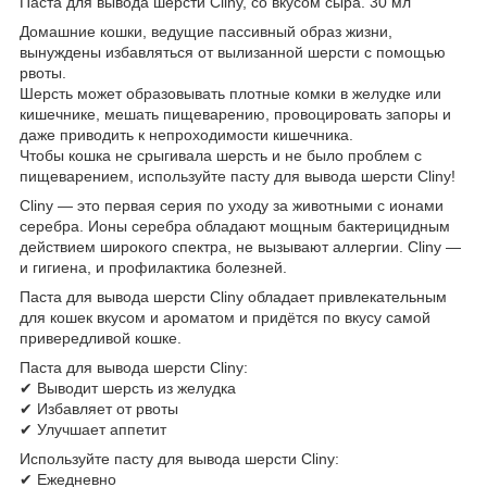
Паста для вывода шерсти Cliny, со вкусом сыра. 30 мл
Домашние кошки, ведущие пассивный образ жизни,
вынуждены избавляться от вылизанной шерсти с помощью
рвоты.
Шерсть может образовывать плотные комки в желудке или
кишечнике, мешать пищеварению, провоцировать запоры и
даже приводить к непроходимости кишечника.
Чтобы кошка не срыгивала шерсть и не было проблем с
пищеварением, используйте пасту для вывода шерсти Cliny!
Cliny — это первая серия по уходу за животными с ионами
серебра. Ионы серебра обладают мощным бактерицидным
действием широкого спектра, не вызывают аллергии. Cliny —
и гигиена, и профилактика болезней.
Паста для вывода шерсти Cliny обладает привлекательным
для кошек вкусом и ароматом и придётся по вкусу самой
привередливой кошке.
Паста для вывода шерсти Cliny:
✔ Выводит шерсть из желудка
✔ Избавляет от рвоты
✔ Улучшает аппетит
Используйте пасту для вывода шерсти Cliny:
✔ Ежедневно