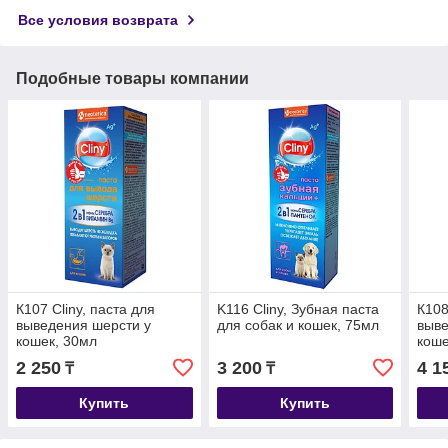
Все условия возврата
Подобные товары компании
К107 Cliny, паста для
K116 Cliny, Зубная паста
К108
выведения шерсти у
для собак и кошек, 75мл
выве
кошек, 30мл
коше
2 250
3 200
4 1
₸
₸
Купить
Купить