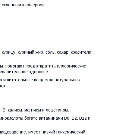
склонным к аллергии.
 курицу, куриный жир, соль, сахар, красители,
ы, помогают предотвратить аллергические
еварительное здоровье.
ва и питательные вещества натуральных
ца.
ы В, калием, магнием и лецетином.
инокислоты,богато витаминами В6, В2, В12 и
 пищеварение, имеет низкий гликемический