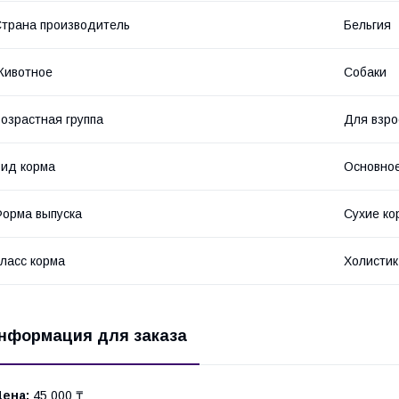
трана производитель
Бельгия
Животное
Собаки
озрастная группа
Для взро
ид корма
Основное
орма выпуска
Сухие ко
ласс корма
Холистик
нформация для заказа
Цена:
45 000 ₸