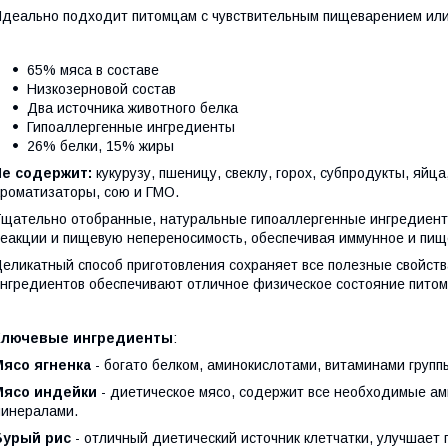
деально подходит питомцам с чувствительным пищеварением или 
65% мяса в составе
Низкозерновой состав
Два источника животного белка
Гипоаллергенные ингредиенты
26% белки, 15% жиры
Не содержит:
кукурузу, пшеницу, свеклу, горох, субпродукты, яйца,
роматизаторы, сою и ГМО.
щательно отобранные, натуральные гипоаллергенные ингредиент
еакции и пищевую непереносимость, обеспечивая иммунное и пищ
еликатный способ приготовления сохраняет все полезные свойст
нгредиентов обеспечивают отличное физическое состояние питом
Ключевые ингредиенты
:
Мясо ягненка
- богато белком, аминокислотами, витаминами групп
Мясо индейки
- диетическое мясо, содержит все необходимые ам
инералами.
Бурый рис
- отличный диетический источник клетчатки, улучшает