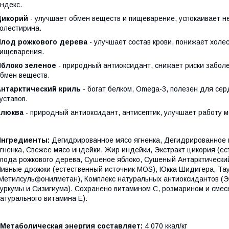
ндекс.
Цикорий
- улучшает обмен веществ и пищеварение, успокаивает н
олестирина.
Плод рожкового дерева
- улучшает состав крови, понижает холе
ищеварения.
Яблоко зеленое
- природный антиоксидант, снижает риски заболе
бмен веществ.
Антарктический криль
- богат белком, Omega-3, полезен для сер
уставов.
Клюква
- природный антиоксидант, антисептик, улучшает работу м
Ингредиенты:
Дегидрированное мясо ягненка, Дегидрированное 
гненка, Свежее мясо индейки, Жир индейки, Экстракт цикория (ес
лода рожкового дерева, Сушеное яблоко, Сушеный Антарктический
ивные дрожжи (естественный источник MOS), Юкка Шидигера, Та
Метилсульфонилметан), Комплекс натуральных антиоксидантов (Эк
уркумы и Сизигиума). Сохранено витамином С, розмарином и сме
атурального витамина Е).
Метаболическая энергия составляет:
4 070 ккал/кг