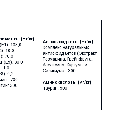
элементы
(мг/кг)
Антиоксиданты (мг/кг)
E1): 103,0
Комплекс натуральных
): 10,0
антиоксидантов (Экстракт
): 70,0
Розмарина, Грейпфрута,
 (E5): 30,0
Апельсина, Куркумы и
: 1,0
Сизигиума): 300
8): 0,2
мин : 700
Аминокислоты (мг/кг)
тин: 300
Таурин: 500