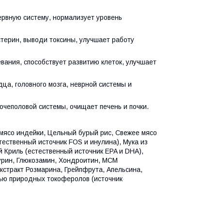
ервную систему, нормализует уровень
стерин, выводи токсины, улучшает работу
вания, способствует развитию клеток, улучшает
дца, головного мозга, неврной системы и
очеполовой системы, очищает печень и почки.
мясо индейки, Цельный бурый рис, Свежее мясо
тественный источник FOS и инулина), Мука из
 Криль (естественный источник EPA и DHA),
урин, Глюкозамин, Хондроитин, МСМ
стракт Розмарина, Грейпфрута, Апельсина,
сью природных токоферолов (источник