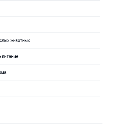
слых животных
 питание
рма