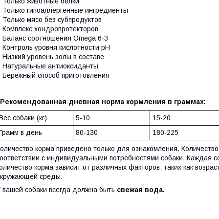
 Только животные белки
 Только гипоаллергенные ингредиенты
 Только мясо без субпродуктов
 Комплекс хондропротекторов
 Баланс соотношения Omega 6-3
 Контроль уровня кислотности рН
 Низкий уровень золы в составе
 Натуральные антиоксиданты
 Бережный способ приготовления
Рекомендованная дневная норма кормления в граммах:
Вес собаки (кг)
5-10
15-20
Грамм в день
80-130
180-225
оличество корма приведено только для ознакомления. Количество
оответствии с индивидуальными потребностями собаки. Каждая с
оличество корма зависит от различных факторов, таких как возрас
окружающей среды.
 вашей собаки всегда должна быть
свежая вода.