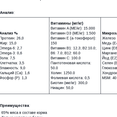
Анализ
:
Витамины (мг/кг)
Витамин A (МЕ/кг): 15.000
Анализ %
Витамин D3 (МЕ/кг): 1.500
Микро
Протеин: 26,0
Витамин E (a-токоферол):
Железо (
Жир: 15,0
150
Медь (Е4
Omega-6: 2,7
Витамин В1: 12.3; B2:10.0;
Цинк (E6
Omega-3: 0,6
B6: 7.0; B12: 60.0
Марганец
Зола: 7,5
Витамин C: 100.0
Йод (E2)
Клетчатка: 3,5
Пантотеновая кислота:
Селен (E
Влажность: 9,0
50.0
Глюкоза
Кальций (Са): 1,6
Холин: 1250.0
Хондрои
Фосфор (P): 1,3
Фолиевая кислота: 0,5
MSM: 40
Биотин (мкг/кг): 300,0
Ниацин: 50,0
Преимущества
:
 65% мяса в составе корма