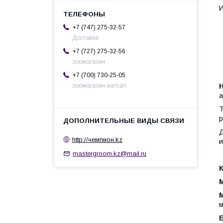
И
+7 (747) 275-32-57
Доставка
+7 (727) 275-32-56
зоомагазин
+7 (700) 730-25-05
зоомагазин ватсап
а
Т
р
Д
http://чемпион.kz
и
mastergroom.kz@mail.ru
м