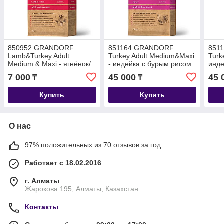
850952 GRANDORF
851164 GRANDORF
851
Lamb&Turkey Adult
Turkey Adult Medium&Maxi
Turk
Medium & Maxi - ягнёнок/
- индейка с бурым рисом
инде
индейка с бурым рисом
для средних и крупных
для 
7 000
45 000
45 
₸
₸
для средних, крупных,
собак, уп.10 кг.
кг.
уп.1 кг.
Купить
Купить
О нас
97% положительных из 70 отзывов за год
Работает с 18.02.2016
г. Алматы
Жарокова 195, Алматы, Казахстан
Контакты