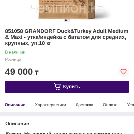
851058 ​​​​​​​GRANDORF Duck&Turkey Adult Medium
& Maxi - утка/индейка с бататом для средних,
крупных, уп.10 кг
В наличии
Розница
49 000
₸
Купить
Описание
Характеристики
Доставка
Оплата
Усл
Описание
Важно. На данный товар скидка за самовывоз