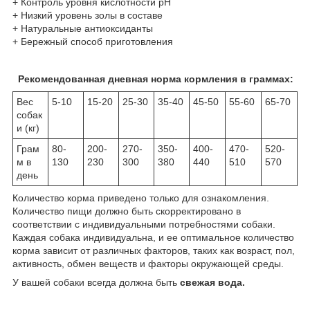
+ Контроль уровня кислотности рН
+ Низкий уровень золы в составе
+ Натуральные антиоксиданты
+ Бережный способ приготовления
Рекомендованная дневная норма кормления в граммах:
Вес
5-10
15-20
25-30
35-40
45-50
55-60
65-70
собак
и (кг)
Грам
80-
200-
270-
350-
400-
470-
520-
м в
130
230
300
380
440
510
570
день
Количество корма приведено только для ознакомления.
Количество пищи должно быть скорректировано в
соответствии с индивидуальными потребностями собаки.
Каждая собака индивидуальна, и ее оптимальное количество
корма зависит от различных факторов, таких как возраст, пол,
активность, обмен веществ и факторы окружающей среды.
У вашей собаки всегда должна быть
свежая вода.