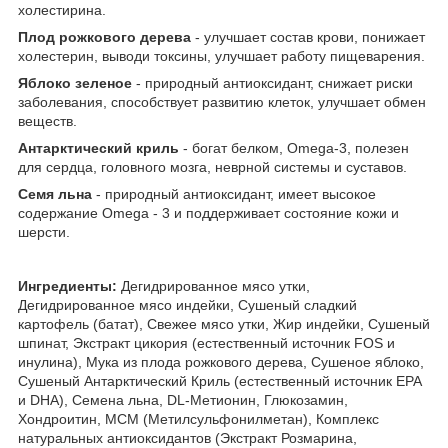
холестирина.
Плод рожкового дерева
- улучшает состав крови, понижает
холестерин, выводи токсины, улучшает работу пищеварения.
Яблоко зеленое
- природный антиоксидант, снижает риски
заболевания, способствует развитию клеток, улучшает обмен
веществ.
Антарктический криль
- богат белком, Omega-3, полезен
для сердца, головного мозга, неврной системы и суставов.
Семя льна
- природный антиоксидант, имеет высокое
содержание Omega - 3 и поддерживает состояние кожи и
шерсти.
Ингредиенты:
Дегидрированное мясо утки,
Дегидрированное мясо индейки, Сушеный сладкий
картофель (батат), Свежее мясо утки, Жир индейки, Сушеный
шпинат, Экстракт цикория (естественный источник FOS и
инулина), Мука из плода рожкового дерева, Сушеное яблоко,
Сушеный Антарктический Криль (естественный источник EPA
и DHA), Семена льна, DL-Метионин, Глюкозамин,
Хондроитин, МСМ (Метилсульфонилметан), Комплекс
натуральных антиоксидантов (Экстракт Розмарина,