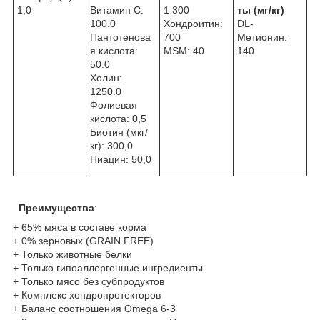
1,0
Витамин C:
1 300
ты (мг/кг)
100.0
Хондроитин:
DL-
Пантотенова
700
Метионин:
я кислота:
MSM: 40
140
50.0
Холин:
1250.0
Фолиевая
кислота: 0,5
Биотин (мкг/
кг): 300,0
Ниацин: 50,0
Преимущества
:
+ 65% мяса в составе корма
+ 0% зерновых (GRAIN FREE)
+ Только животные белки
+ Только гипоаллергенные ингредиенты
+ Только мясо без субпродуктов
+ Комплекс хондропротекторов
+ Баланс соотношения Omega 6-3