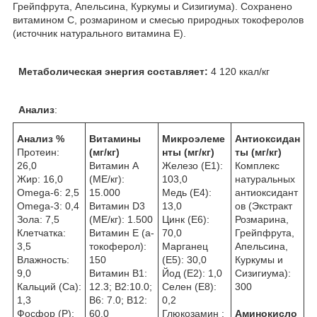
Грейпфрута, Апельсина, Куркумы и Сизигиума). Сохранено
витамином С, розмарином и смесью природных токоферолов
(источник натурального витамина Е).
Метаболическая энергия составляет:
4 120 ккал/кг
Анализ
:
Анализ %
Витамины
Микроэлеме
Антиоксидан
Протеин:
(мг/кг)
нты
(мг/кг)
ты (мг/кг)
26,0
Витамин A
Железо (E1):
Комплекс
Жир: 16,0
(МЕ/кг):
103,0
натуральных
Omega-6: 2,5
15.000
Медь (Е4):
антиоксидант
Omega-3: 0,4
Витамин D3
13,0
ов (Экстракт
Зола: 7,5
(МЕ/кг): 1.500
Цинк (E6):
Розмарина,
Клетчатка:
Витамин E (a-
70,0
Грейпфрута,
3,5
токоферол):
Марганец
Апельсина,
Влажность:
150
(E5): 30,0
Куркумы и
9,0
Витамин В1:
Йод (E2): 1,0
Сизигиума):
Кальций (Са):
12.3; B2:10.0;
Селен (E8):
300
1,3
B6: 7.0; B12:
0,2
Фосфор (P):
60.0
Глюкозамин :
Аминокисло