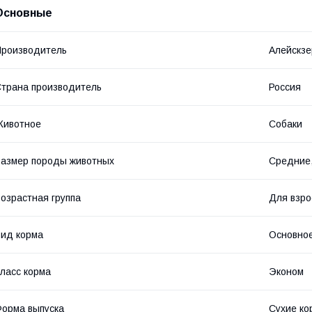
Основные
роизводитель
Алейскзе
трана производитель
Россия
Животное
Собаки
азмер породы животных
Средние,
озрастная группа
Для взро
ид корма
Основное
ласс корма
Эконом
орма выпуска
Сухие ко