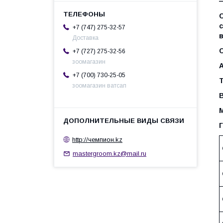
+7 (747) 275-32-57
Доставка
С
+7 (727) 275-32-56
зоомагазин
+7 (700) 730-25-05
Т
зоомагазин ватсап
http://чемпион.kz
mastergroom.kz@mail.ru