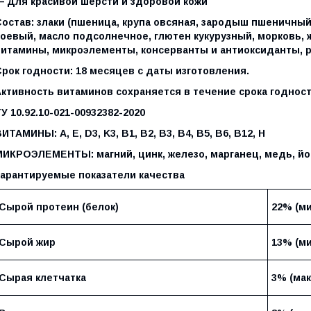
— Для красивой шерсти и здоровой кожи
Состав:
злаки (пшеница, крупа овсяная, зародыш пшеничный
соевый, масло подсолнечное, глютен кукурузный, морковь,
витамины, микроэлементы, консерванты и антиоксиданты, 
рок годности: 18 месяцев с даты изготовления.
Активность витаминов сохраняется в течение срока годност
У 10.92.10-021-00932382-2020
ВИТАМИНЫ:
A, E, D3, K3, B1, B2, B3, B4, B5, B6, B12, H
МИКРОЭЛЕМЕНТЫ:
магний, цинк, железо, марганец, медь, йо
Гарантируемые показатели качества
Сырой протеин (белок)
22% (ми
Сырой жир
13% (ми
Сырая клетчатка
3% (мак