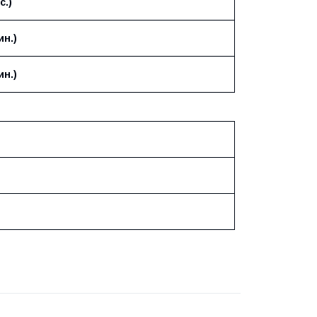
с.)
ин.)
ин.)