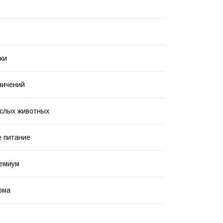
ки
ничений
слых животных
 питание
ремиум
рма