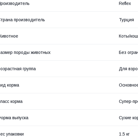
роизводитель
Reflex
трана производитель
Турция
Животное
Коты/кош
азмер породы животных
Без огра
озрастная группа
Для взро
ид корма
Основное
ласс корма
Супер-п
орма выпуска
Сухие ко
ес упаковки
1.5 кг