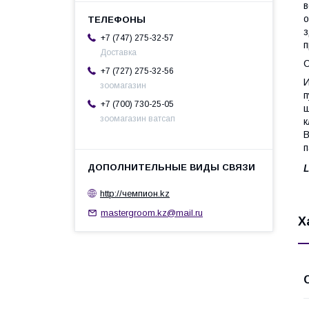
в
о
з
+7 (747) 275-32-57
п
Доставка
С
+7 (727) 275-32-56
И
зоомагазин
п
+7 (700) 730-25-05
ш
зоомагазин ватсап
к
В
п
L
http://чемпион.kz
mastergroom.kz@mail.ru
Х