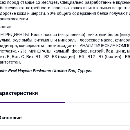
сех пород старше 12 месяцев. Специально разработанные вкусны
беспечивают потребности взрослых кошек в питательных веществ
доровье кожи и шерсти. 90% общего содержания белка получают 
роисхождения.
остав:
НГРЕДИЕНТЫ: Белок лосося (высушенный), животный белок (высуше
ульпа, вкус рыбы, витамины и минералы, лососевое масло, ксилоо
идигера, консерванты - антиоксиданты. АНАЛИТИЧЕСКИЕ КОМПОНЕ
летчатка - 2%. МИНЕРАЛЫ: кальций, фосфор, натрий, йод, цинк, м
ит. Е; Вит. С; Вит. B1 - B2- B3 (ниацин) - B6 - B12 - B7 (биотин) - 
антотетан.
ider Evcil Hayvan Beslenme Urunleri San, Турция.
арактеристики
Основные