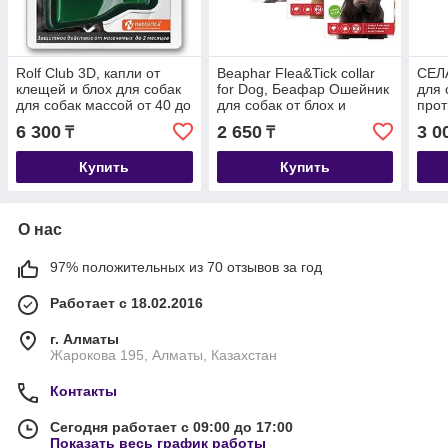
Rolf Club 3D, капли от
Beaphar Flea&Tick collar
СЕЛ
клещей и блох для собак
for Dog, Беафар Ошейник
для 
для собак массой от 40 до
для собак от блох и
прот
60 кг, уп.1 пипетка
клещей, цветной, длина
внеш
6 300
2 650
3 0
₸
₸
65 см.
пипе
Купить
Купить
О нас
97% положительных из 70 отзывов за год
Работает с 18.02.2016
г. Алматы
Жарокова 195, Алматы, Казахстан
Контакты
Сегодня работает с 09:00 до 17:00
Показать весь график работы