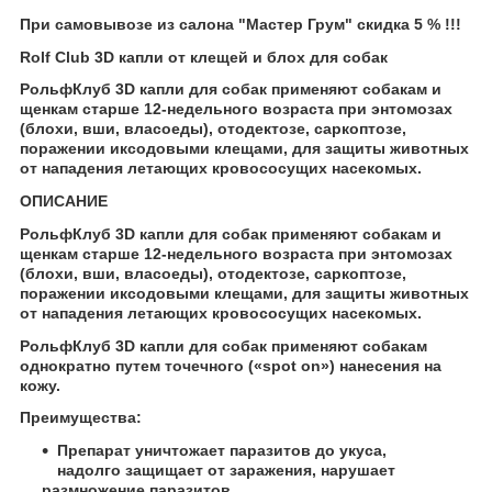
При самовывозе из салона "Мастер Грум" скидка 5 % !!!
Rolf Club 3D капли от клещей и блох для собак
РольфКлуб 3D капли для собак применяют собакам и
щенкам старше 12-недельного возраста при энтомозах
(блохи, вши, власоеды), отодектозе, саркоптозе,
поражении иксодовыми клещами, для защиты животных
от нападения летающих кровососущих насекомых.
ОПИСАНИЕ
РольфКлуб 3D капли для собак применяют собакам и
щенкам старше 12-недельного возраста при энтомозах
(блохи, вши, власоеды), отодектозе, саркоптозе,
поражении иксодовыми клещами, для защиты животных
от нападения летающих кровососущих насекомых.
РольфКлуб 3D капли для собак применяют собакам
однократно путем точечного («spot on») нанесения на
кожу.
Преимущества:
Препарат уничтожает паразитов до укуса,
надолго защищает от заражения, нарушает
размножение паразитов.