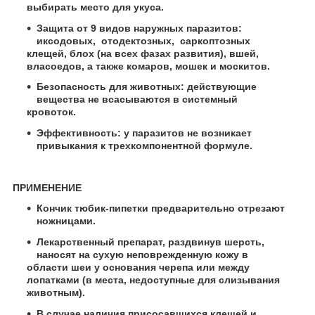
выбирать место для укуса.
Защита от 9 видов наружных паразитов:
иксодовых, отодектозных, саркоптозных
клещей, блох (на всех фазах развития), вшей,
власоедов, а также комаров, мошек и москитов.
Безопасность для животных: действующие
вещества не всасываются в системный
кровоток.
Эффективность: у паразитов не возникает
привыкания к трехкомпонентной формуле.
ПРИМЕНЕНИЕ
Кончик тюбик-пипетки предварительно отрезают
ножницами.
Лекарственный препарат, раздвинув шерсть,
наносят на сухую неповрежденную кожу в
области шеи у основания черепа или между
лопатками (в места, недоступные для слизывания
животным).
В случае наличия присосавшихся клещей и