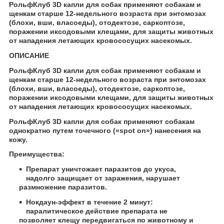
РольфКлуб 3D капли для собак применяют собакам и
щенкам старше 12-недельного возраста при энтомозах
(блохи, вши, власоеды), отодектозе, саркоптозе,
поражении иксодовыми клещами, для защиты животных
от нападения летающих кровососущих насекомых.
ОПИСАНИЕ
РольфКлуб 3D капли для собак применяют собакам и
щенкам старше 12-недельного возраста при энтомозах
(блохи, вши, власоеды), отодектозе, саркоптозе,
поражении иксодовыми клещами, для защиты животных
от нападения летающих кровососущих насекомых.
РольфКлуб 3D капли для собак применяют собакам
однократно путем точечного («spot on») нанесения на
кожу.
Преимущества:
Препарат уничтожает паразитов до укуса,
надолго защищает от заражения, нарушает
размножение паразитов.
Нокдаун-эффект в течение 2 минут:
паралитическое действие препарата не
позволяет клещу передвигаться по животному и