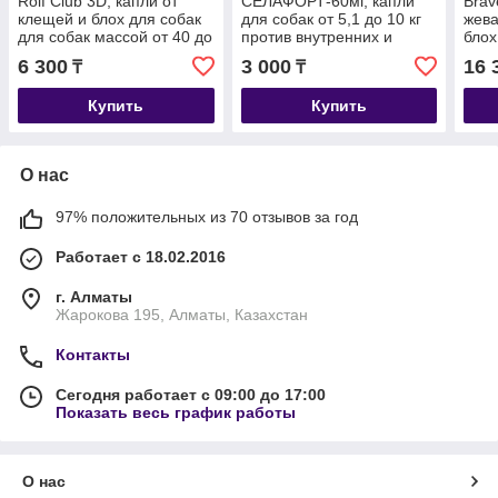
Rolf Club 3D, капли от
СЕЛАФОРТ-60мг, капли
Brav
клещей и блох для собак
для собак от 5,1 до 10 кг
жева
для собак массой от 40 до
против внутренних и
блох
60 кг, уп.1 пипетка
внешних паразитов, уп.1
весо
6 300
3 000
16 
₸
₸
пипетка
Купить
Купить
О нас
97% положительных из 70 отзывов за год
Работает с 18.02.2016
г. Алматы
Жарокова 195, Алматы, Казахстан
Контакты
Сегодня работает с 09:00 до 17:00
Показать весь график работы
О нас