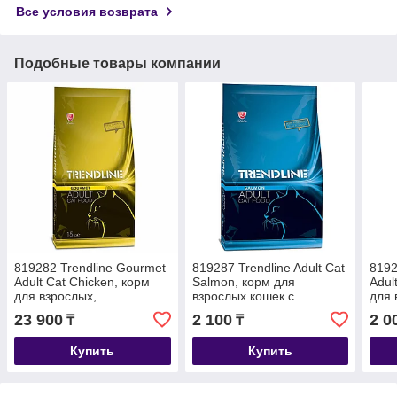
Все условия возврата
Подобные товары компании
819282 Trendline Gourmet
819287 Trendline Adult Cat
8192
Adult Cat Chicken, корм
Salmon, корм для
Adul
для взрослых,
взрослых кошек с
для 
привередливых кошек с
лососем, уп.1 кг.
прив
23 900
2 100
2 0
₸
₸
курицей, уп.15кг.
кури
Купить
Купить