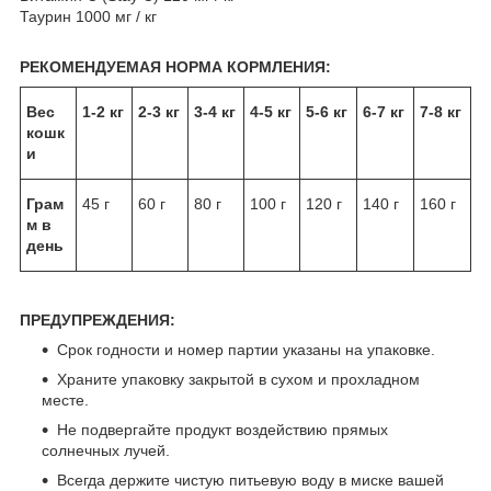
Таурин 1000 мг / кг
РЕКОМЕНДУЕМАЯ НОРМА КОРМЛЕНИЯ:
Вес
1-2 кг
2-3 кг
3-4 кг
4-5 кг
5-6 кг
6-7 кг
7-8 кг
кошк
и
Грам
45 г
60 г
80 г
100 г
120 г
140 г
160 г
м в
день
ПРЕДУПРЕЖДЕНИЯ:
Срок годности и номер партии указаны на упаковке.
Храните упаковку закрытой в сухом и прохладном
месте.
Не подвергайте продукт воздействию прямых
солнечных лучей.
Всегда держите чистую питьевую воду в миске вашей