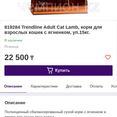
819284 Trendline Adult Cat Lamb, корм для
взрослых кошек с ягненком, уп.15кг.
В наличии
Розница
22 500
₸
Купить
Описание
Характеристики
Доставка
Оплата
Усл
Описание
Полноценный сбалансированный сухой корм с ягненком и
рисом для кошек всех пород.