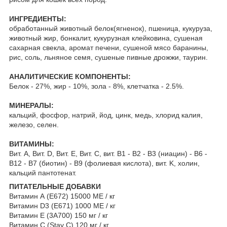
ИНГРЕДИЕНТЫ:
обработанный животный белок(ягненок), пшеница, кукуруза,
животный жир, бонкалит, кукурузная клейковина, сушеная
сахарная свекла, аромат печени, сушеной мясо баранины,
рис, соль, льняное семя, сушеные пивные дрожжи, таурин.
АНАЛИТИЧЕСКИЕ КОМПОНЕНТЫ:
Белок - 27%, жир - 10%, зола - 8%, клетчатка - 2.5%.
МИНЕРАЛЫ:
кальций, фосфор, натрий, йод, цинк, медь, хлорид калия,
железо, селен.
ВИТАМИНЫ:
Вит. А, Вит. D, Вит. Е, Вит. С, вит. B1 - B2 - B3 (ниацин) - B6 -
B12 - B7 (биотин) - B9 (фолиевая кислота), вит. K, холин,
кальций пантотенат.
ПИТАТЕЛЬНЫЕ ДОБАВКИ
Витамин А (E672) 15000 МЕ / кг
Витамин D3 (E671) 1000 МЕ / кг
Витамин E (3A700) 150 мг / кг
Витамин C (Stay C) 120 мг / кг