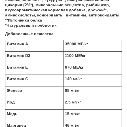
цикория (2%*), минеральные вещества, рыбий жир,
вкусоароматическая кормовая добавка, дрожжи**,
аминокислоты, консерванты, витамины, антиоксиданты.
**Источники белка
*Натуральный пребиотик
Добавленные вещества
Витамин А
35000 МЕ/кг
Витамин D3
1100 МЕ/кг
Витамин Е
670 МЕ/кг
Витамин С
140 мг/кг
Железо
98 мг/кг
Йод
2,5 мг/кг
Медь
15 мг/кг
Марганец
46 мг/кг