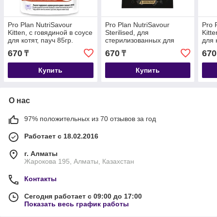
Pro Plan NutriSavour
Pro Plan NutriSavour
Pro 
Kitten, с говядиной в соусе
Sterilised, для
Kitt
для котят, пауч 85гр.
стерилизованных для
для 
кошек с океанической
670
670
670
₸
₸
рыбой в желе, пауч 85гр.
Купить
Купить
О нас
97% положительных из 70 отзывов за год
Работает с 18.02.2016
г. Алматы
Жарокова 195, Алматы, Казахстан
Контакты
Сегодня работает с 09:00 до 17:00
Показать весь график работы