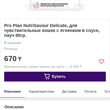
Pro Plan NutriSavour Delicate, для
чувствительных кошек с ягненком в соусе,
пауч 85гр.
В наличии
Розница
670
₸
Минимальная сумма заказа на сайте — 8 000 ₸
Купить
Описание
Характеристики
Доставка
Оплата
Усл
Описание