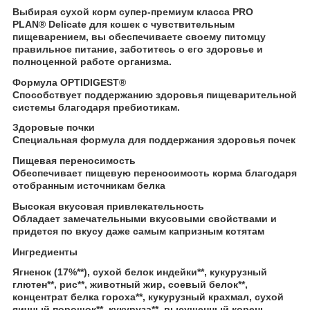
Выбирая сухой корм супер-премиум класса PRO
PLAN
®
Delicate для кошек с чувствительным
пищеварением, вы обеспечиваете своему питомцу
правильное питание, заботитесь о его здоровье и
полноценной работе организма.
Формула OPTIDIGEST
®
Способствует поддержанию здоровья пищеварительной
системы благодаря пребиотикам.
Здоровые почки
Специальная формула для поддержания здоровья почек
Пищевая переносимость
Обеспечивает пищевую переносимость корма благодаря
отобранным источникам белка
Высокая вкусовая привлекательность
Обладает замечательными вкусовыми свойствами и
придется по вкусу даже самым капризным котятам
Ингредиенты
Ягненок (17%**), сухой белок индейки**, кукурузный
глютен**, рис**, животный жир, соевый белок**,
концентрат белка гороха**, кукурузный крахмал, сухой
яичный порошок**, кукуруза**, высушенный корень