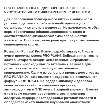
PRO PLAN
®
DELICATE ДЛЯ ВЗРОСЛЫХ КОШЕК С
ЧУВСТВИТЕЛЬНЫМ ПИЩЕВАРЕНИЕМ, С ЯГНЕНКОМ
Для обеспечения полноценного питания кошки корм
должен содержать в себе все необходимые для
организма питательные вещества. Немаловажно, чтобы
корм обеспечивал сбалансированное питание и
соответствовал физиологическим особенностям
животного. Особенно, если речь идет о чувствительном
пищеварении кошки.
Компания Purina
®
Pro Plan
®
разработала сухой корм
супер-премиум класса PRO PLAN
®
Delicate с ягненком, в
состав которого входят качественные ингредиенты –
источники необходимых питательных веществ для
домашних котов и кошек с чувствительным
пищеварением. Одним из основных преимуществ корма
PRO PLAN
®
Delicate является содержание специальной
формулы OPTIDIGEST
®
, поддерживающей здоровье
почек за счет особого сочетания аргинина,
антиоксидантов и ЭПК омега-3 жирной кислоты. Вместе
с тем корм снижает вероятность возникновения
аллергии, поддерживает здоровье ротовой полости и
обладает замечательными вкусовыми свойствами.