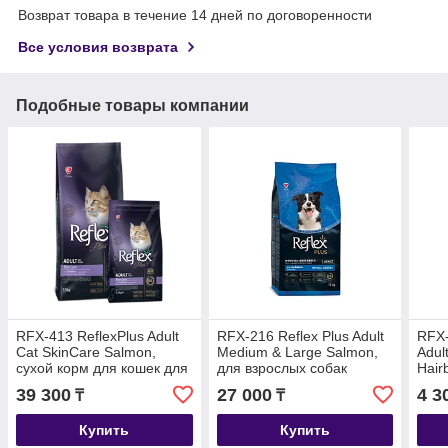
Возврат товара в течение 14 дней по договоренности
Все условия возврата
Подобные товары компании
RFX-413 ReflexPlus Adult
RFX-216 Reflex Plus Adult
RFX-
Cat SkinCare Salmon,
Medium & Large Salmon,
Adult
сухой корм для кошек для
для взрослых собак
Hair
здоровой кожи с
средних и крупных пород
выве
39 300
27 000
4 3
₸
₸
лососем,уп.15кг
с лососем, уп.12кг
взро
лосо
Купить
Купить