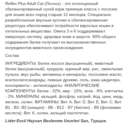
Reflex Plus Adult Cat (Лосось) - это полноценный
сбалансированный сухой корм премиум класса с лососем
для кошек всех пород старше 12 месяцев. Специально
разработанные вкусные кусочки и сбалансированная
рецептура обеспечивают потребности взрослых кошек в
питательных веществах. Омега 3 и 6 поддерживают
иммунную систему, здоровье кожи и шерсти. 90% общего
содержания белка получают из высококачественных
ингредиентов животного происхождения.
Состав:
ИНГРЕДИЕНТЫ: Белок лосося (высушенный), животный
белок (высушенный), кукуруза, куриный жир, рис, свекольная
пульпа, вкус рыбы, витамины и минералы, лососевое масло,
ксилоолигосахариды, пивные дрожжи, соль, юкка шидигера,
консерванты - антиоксиданты. АНАЛИТИЧЕСКИЕ
КОМПОНЕНТЫ: Белок - 32%, жир - 15%, зола - 8%, клетчатка
- 2%. МИНЕРАЛЫ: кальций, фосфор, натрий, йод, цинк, медь,
железо, селен. ВИТАМИНЫ: Вит. А; Вит. D; Вит. Е; Вит. С; Вит.
B1 - B2- B3 (ниацин) - B6 - B12 - B7 (биотин) - B9 (фолиевая
кислота); Вит. К, холин, кальций пантотетан.
Lider Evcil Hayvan Beslenme Urunleri San, Турция.