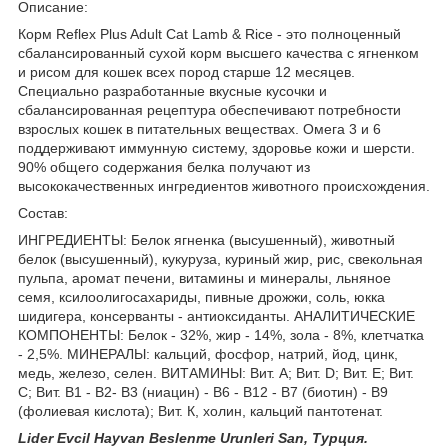
Описание:
Корм Reflex Plus Adult Cat Lamb & Rice - это полноценный
сбалансированный сухой корм высшего качества с ягненком
и рисом для кошек всех пород старше 12 месяцев.
Специально разработанные вкусные кусочки и
сбалансированная рецептура обеспечивают потребности
взрослых кошек в питательных веществах. Омега 3 и 6
поддерживают иммунную систему, здоровье кожи и шерсти.
90% общего содержания белка получают из
высококачественных ингредиентов животного происхождения.
Состав:
ИНГРЕДИЕНТЫ: Белок ягненка (высушенный), животный
белок (высушенный), кукуруза, куриный жир, рис, свекольная
пульпа, аромат печени, витамины и минералы, льняное
семя, ксилоолигосахариды, пивные дрожжи, соль, юкка
шидигера, консерванты - антиоксиданты. АНАЛИТИЧЕСКИЕ
КОМПОНЕНТЫ: Белок - 32%, жир - 14%, зола - 8%, клетчатка
- 2,5%. МИНЕРАЛЫ: кальций, фосфор, натрий, йод, цинк,
медь, железо, селен. ВИТАМИНЫ: Вит. А; Вит. D; Вит. Е; Вит.
С; Вит. B1 - B2- B3 (ниацин) - B6 - B12 - B7 (биотин) - B9
(фолиевая кислота); Вит. К, холин, кальций пантотенат.
Lider Evcil Hayvan Beslenme Urunleri San, Турция.