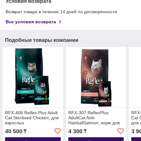
Условия возврата
Возврат товара в течение 14 дней по договоренности
Все условия возврата
Подобные товары компании
RFX-406 Reflex Plus Adult
RFX-307 ReflexPlus
RFX-
Cat Sterilised Chicken, для
AdultCat Anti-
Cat 
взрослых
HairballSalmon, корм для
для 
стерилизованных кошек с
выведения шерсти у
с ло
40 500
4 300
3 9
₸
₸
курицей, уп.15кг.
взрослых кошек с
лососем,уп.1.5кг