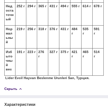
Нед
252 г
294 г
365 г
431 г
494 г
555 г
614 г
678 г
оста
точн
ый
Нор
219 г
256 г
318 г
376 г
431 г
484
535
591
мал
г
г
г
ьны
й
Изб
191 г
223 г
276
327 г
375 г
421
465
514
ыто
г
г
г
г
чны
й
вес
Lider Evcil Hayvan Beslenme Urunleri San, Турция.
Скрыть
Характеристики