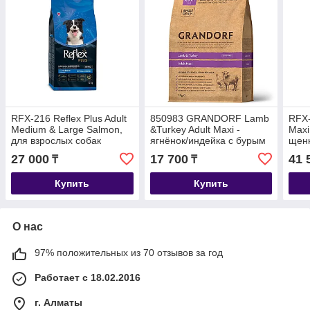
RFX-216 Reflex Plus Adult
850983 GRANDORF Lamb
RFX-
Medium & Large Salmon,
&Turkey Adult Maxi -
Maxi
для взрослых собак
ягнёнок/индейка с бурым
щенк
средних и крупных пород
рисом для крупных собак,
ягнё
27 000
17 700
41 
₸
₸
с лососем, уп.12кг
уп.3 кг.
Купить
Купить
О нас
97% положительных из 70 отзывов за год
Работает с 18.02.2016
г. Алматы