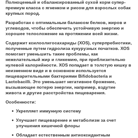
Полноценный и сбалансированный сухой корм супер-
премиум класса с ягненком и рисом для взрослых собак
крупных пород.
Разработан с оптимальным балансом белков, жиров и
углеводов, чтобы обеспечить устойчивую энергию и
хорошее телосложение на протяжении всей жизни.
Содержит ксилоолигосахариды (XOS), суперпребиотики,
полученные путем гидролиза кукурузных початков. XOS
помогает уменьшить такие проблемы, как
нежелательный жир и гликемию, при приблизительно
нулевой калорийности. XOS попадает в толстую кишку в
неизменном виде и в основном используется
пищеварительными бактериями Bifidobacteria и
Lactobacilli. Это уменьшает негативное брожение,
вызывающее потерю энергии, например, вздутие
живота и другие расстройства пищеварения.
Особенности:
Укрепляет иммунную систему
Улучшает пищеварение и метаболизм за счет
улучшения кишечной флоры
Обладает естественным антиоксидантным