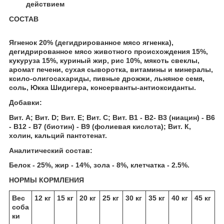
действием
СОСТАВ
Ягненок 20% (дегидрированное мясо ягненка),
дегидрированное мясо животного происхождения 15%,
кукуруза 15%, куриный жир, рис 10%, мякоть свеклы,
аромат печени, сухая сыворотка, витамины и минералы,
ксило-олигосахариды, пивные дрожжи, льняное семя,
соль, Юкка Шидигера, консерванты-антиоксиданты.
Добавки:
Вит. А; Вит. D; Вит. Е; Вит. С; Вит. B1 - B2- B3 (ниацин) - B6
- B12 - B7 (биотин) - B9 (фолиевая кислота); Вит. К,
холин, кальций пантотенат.
Аналитический состав:
Белок - 25%, жир - 14%, зола - 8%, клетчатка - 2.5%.
НОРМЫ КОРМЛЕНИЯ
Вес
12 кг
15 кг
20 кг
25 кг
30 кг
35 кг
40 кг
45 кг
соба
ки