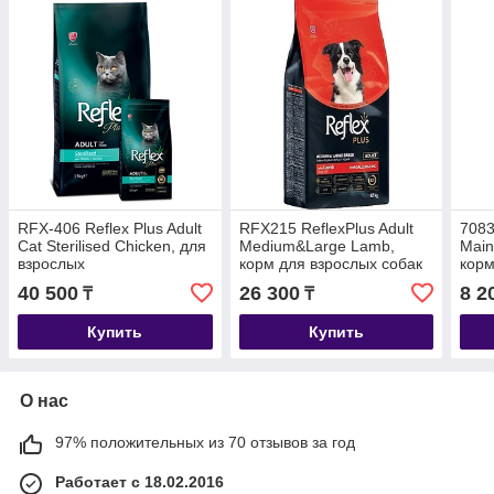
RFX-406 Reflex Plus Adult
RFX215 ReflexPlus Adult
7083
Cat Sterilised Chicken, для
Medium&Large Lamb,
Main
взрослых
корм для взрослых собак
корм
стерилизованных кошек с
средних и крупных пород
мелк
40 500
26 300
8 2
₸
₸
курицей, уп.15кг.
с ягненком, уп.12кг
Купить
Купить
О нас
97% положительных из 70 отзывов за год
Работает с 18.02.2016