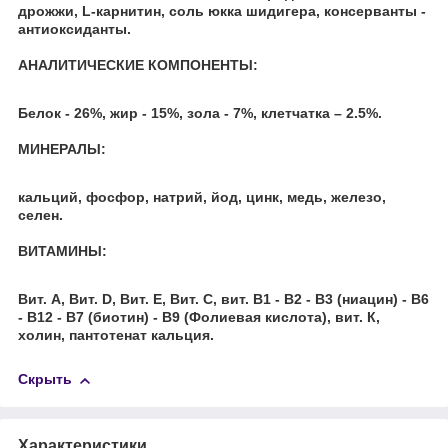
дрожжи, L-карнитин, соль юкка шидигера, консерванты -
антиоксиданты.
АНАЛИТИЧЕСКИЕ КОМПОНЕНТЫ:
Белок - 26%, жир - 15%, зола - 7%, клетчатка – 2.5%.
МИНЕРАЛЫ:
кальций, фосфор, натрий, йод, цинк, медь, железо,
селен.
ВИТАМИНЫ:
Вит. А, Вит. D, Вит. Е, Вит. С, вит. B1 - B2 - B3 (ниацин) - B6
- B12 - B7 (биотин) - B9 (Фолиевая кислота), вит. К,
холин, пантотенат кальция.
Скрыть
Характеристики