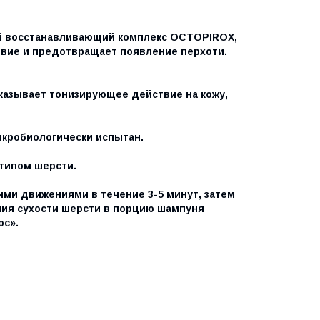
й восстанавливающий комплекс OCTOPIROX,
твие и предотвращает появление перхоти.
азывает тонизирующее действие на кожу,
икробиологически испытан.
 типом шерсти.
ми движениями в течение 3-5 минут, затем
ния сухости шерсти в порцию шампуня
юс».