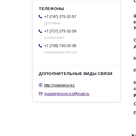
+7 (747) 275-32-57
Доставка
У
+7 (727) 275-32-56
зоомагазин
+7 (700) 730-25-05
зоомагазин ватсап
http://чемпион.kz
mastergroom.kz@mail.ru
О