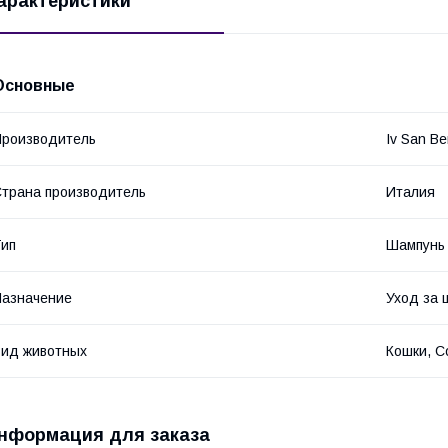
арактеристики
Основные
роизводитель
Iv San Be
трана производитель
Италия
ип
Шампунь
азначение
Уход за 
ид животных
Кошки, С
нформация для заказа