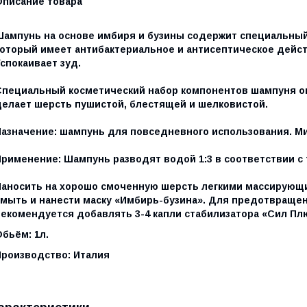
Описание товара
Шампунь на основе имбиря и бузины содержит специальны
который имеет антибактериальное и антисептическое дейс
спокаивает зуд.
Специальный косметический набор компонентов шампуня ок
делает шерсть пушистой, блестящей и шелковистой.
Назначение: шампунь для повседневного использования. М
Применение: Шампунь разводят водой 1:3 в соответствии с
Наносить на хорошо смоченную шерсть легкими массирующи
смыть и нанести маску «Имбирь-бузина». Для предотвраще
рекомендуется добавлять 3-4 капли стабилизатора «Сил Пл
бьём: 1л.
Производство: Италия